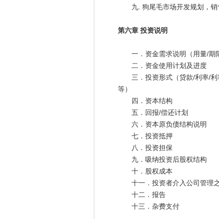
九. 狗尾毛市场开发规划，销
第六章 投资说明
一．资金需求说明（用量/期
二．资金使用计划及进度
三．投资形式（贷款/利率/利率
等）
四．资本结构
五．回报/偿还计划
六．资本原负债结构说明
七．投资抵押
八．投资担保
九．吸纳投资后股权结构
十．股权成本
十一．投资者介入公司管理之
十二．报告
十三．杂费支付