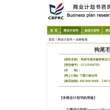
首 页
商业计划书
创业计划书
项
首页
>
商业计划书
>
农林牧渔
狗尾
[报告名称]：狗尾毛项目融资商业
[报告编号]：51110300783
[价 格]：
[网上订购]:
下载订购合同
[购买热线]: 400-866-9086 1367
【本商业计划书的用途】
本
商业计划书
www.ipo1