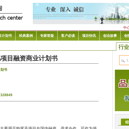
中
目计划书
经典案例
专家答疑
客户必读
项目快讯
创业故事
创
毛项目融资商业计划书
计划书
1328849
经
00.cn主要用于狗尾毛项目在国内融资、寻求合作，可作为项