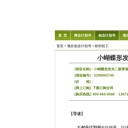
首 页
商业计划书
创业计划书
项
首页
>
项目创业计划书
>
纺织轻工
小蝴蝶形
[报告名称]：小蝴蝶形发光二极管
[报告编号]：5290665740
[价 格]：
[网上订购]:
下载订购合同
[购买热线]: 400-866-9086 1367
【导读】
本
创业计划书
包括摘要、综