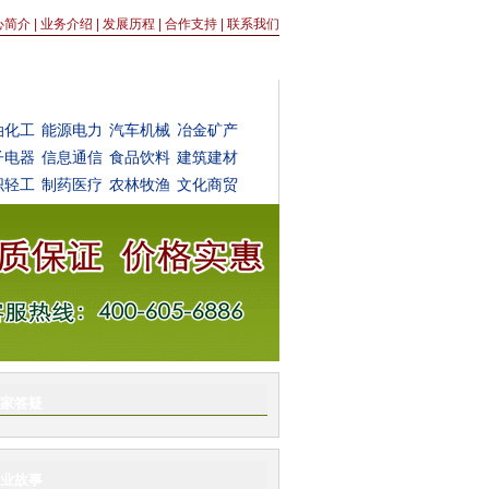
心简介
|
业务介绍
|
发展历程
|
合作支持
|
联系我们
投机构
投资达人
油化工
能源电力
汽车机械
冶金矿产
子电器
信息通信
食品饮料
建筑建材
织轻工
制药医疗
农林牧渔
文化商贸
家答疑
业故事