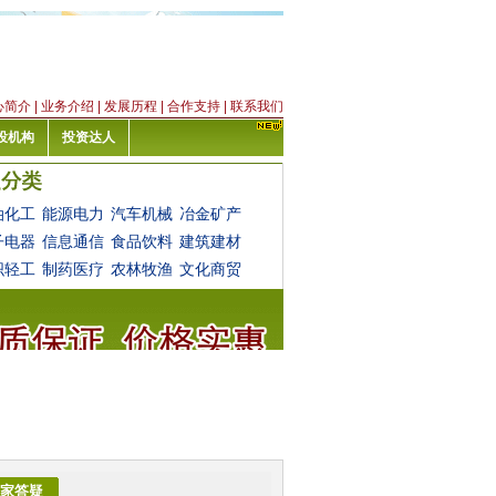
心简介
|
业务介绍
|
发展历程
|
合作支持
|
联系我们
投机构
投资达人
油化工
能源电力
汽车机械
冶金矿产
子电器
信息通信
食品饮料
建筑建材
织轻工
制药医疗
农林牧渔
文化商贸
家答疑