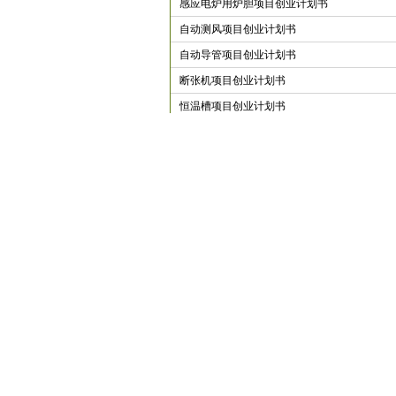
感应电炉用炉胆项目创业计划书
自动测风项目创业计划书
自动导管项目创业计划书
断张机项目创业计划书
恒温槽项目创业计划书
红外水分测定仪项目创业计划书
音频生命探测仪项目创业计划书
空滤灰尘指示报警器项目创业计划书
空滤器螺母项目创业计划书
控制调节仪表项目创业计划书
社会印刷项目创业计划书
睡衣系项目创业计划书
上一页
1
2
本站关键词：商业计划书|商业企划书|