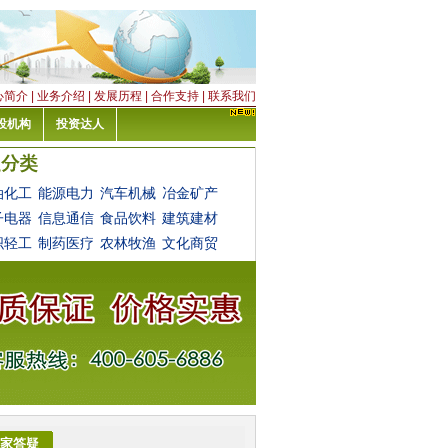
心简介
|
业务介绍
|
发展历程
|
合作支持
|
联系我们
投机构
投资达人
油化工
能源电力
汽车机械
冶金矿产
子电器
信息通信
食品饮料
建筑建材
织轻工
制药医疗
农林牧渔
文化商贸
家答疑