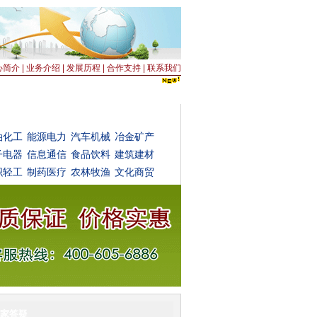
心简介
|
业务介绍
|
发展历程
|
合作支持
|
联系我们
投机构
投资达人
油化工
能源电力
汽车机械
冶金矿产
子电器
信息通信
食品饮料
建筑建材
织轻工
制药医疗
农林牧渔
文化商贸
家答疑