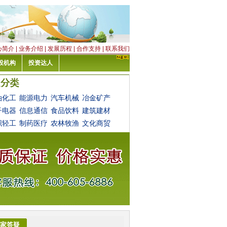
心简介
|
业务介绍
|
发展历程
|
合作支持
|
联系我们
投机构
投资达人
油化工
能源电力
汽车机械
冶金矿产
子电器
信息通信
食品饮料
建筑建材
织轻工
制药医疗
农林牧渔
文化商贸
家答疑